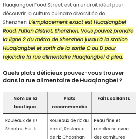
Huaqiangbei Food Street est un endroit idéal pour
découvrir la culture culinaire diversifiée de
Shenzhen.
L’emplacement exact est Huaqiangbei
Road, Futian District, Shenzhen. Vous pouvez prendre
la ligne 2 du métro de Shenzhen jusqu’à la station
Huaqiangbei et sortir de la sortie C ou D pour
rejoindre la rue alimentaire Huaqiangbei à pied.
Quels plats délicieux pouvez-vous trouver
dans la rue alimentaire de Huaqiangbei ?
Nom de la
Plats
Faits saillants
boutique
recommandés
Rouleaux de riz
Rouleaux de riz au
Peau fine et
Shantou Hui Ji
bœuf, Rouleaux
moelleuse avec
de riz Chaoshan
des garnitures