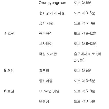
Zhengyangmen
도보 약 5분
용화궁 라마 사원
도보 약 3-5분
공자 사원
도보 약 5-8분
4 호선
허우하이
도보 약 8~12분
시차하이
도보 약 8~12분
국립 도서관
출구에서 바로 (약
2-3분)
5 호선
왕푸징
도보 약 5분
롱하이궁
도보 약 3-5분
6 호선
Dunxi면 옛날
도보 약 5-8분
난뤄샹
도보 약 3-5분