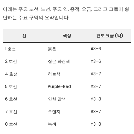
아래는 주요 노선, 노선, 주요 역, 종점, 요금, 그리고 그들이 횡
단하는 주요 구역의 요약입니다:
선
색상
편도 요금 (약)
1 호선
붉은
¥3–6
2 호선
짙은 파란색
¥3–6
4 호선
하늘색
¥3–7
5 호선
Purple-Red
¥3–7
6 호선
연한 갈색
¥3–8
7 호선
오렌지
¥3–7
8 호선
녹색
¥3–8