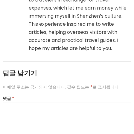
expenses, which let me earn money while
immersing myself in Shenzhen’s culture.
This experience inspired me to write
articles, helping overseas visitors with
accurate and practical travel guides. I
hope my articles are helpful to you.
답글 남기기
이메일 주소는 공개되지 않습니다.
필수 필드는
*
로 표시됩니다
댓글
*