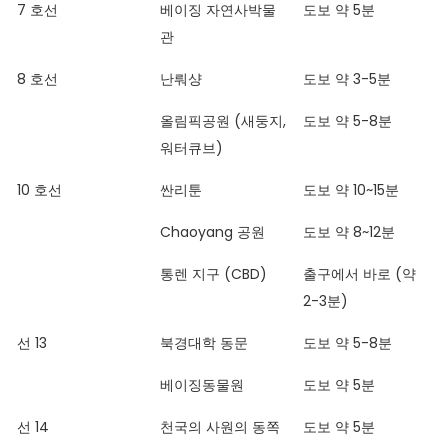
7 호선
베이징 자연사박물
도보 약 5분
관
8 호선
난뤄샹
도보 약 3-5분
올림픽공원 (새둥지,
도보 약 5-8분
워터큐브)
10 호선
싼리툰
도보 약 10~15분
Chaoyang 공원
도보 약 8~12분
통렌 지구 (CBD)
출구에서 바로 (약
2-3분)
선 13
북경대학 동문
도보 약 5-8분
베이징동물원
도보 약 5분
선 14
천국의 사원의 동쪽
도보 약 5분