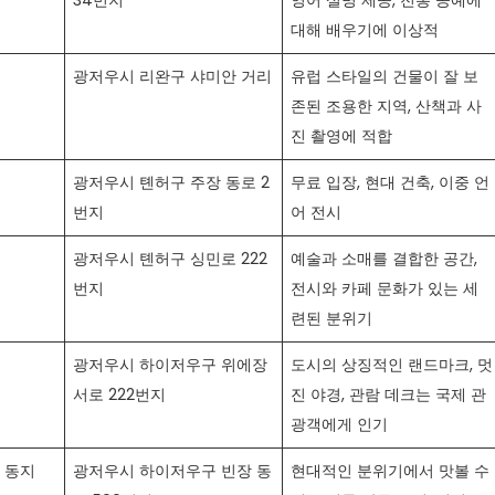
34번지
영어 설명 제공, 전통 공예에
대해 배우기에 이상적
광저우시 리완구 샤미안 거리
유럽 스타일의 건물이 잘 보
존된 조용한 지역, 산책과 사
진 촬영에 적합
광저우시 톈허구 주장 동로 2
무료 입장, 현대 건축, 이중 언
번지
어 전시
광저우시 톈허구 싱민로 222
예술과 소매를 결합한 공간,
번지
전시와 카페 문화가 있는 세
련된 분위기
광저우시 하이저우구 위에장
도시의 상징적인 랜드마크, 멋
서로 222번지
진 야경, 관람 데크는 국제 관
광객에게 인기
 동지
광저우시 하이저우구 빈장 동
현대적인 분위기에서 맛볼 수