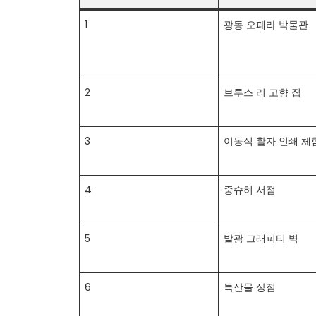
1
광동 오페라 박물관
2
브루스 리 고향 집
3
이동식 활자 인쇄 체
4
중슈허 서점
5
발광 그래피티 벽
6
특산물 상점