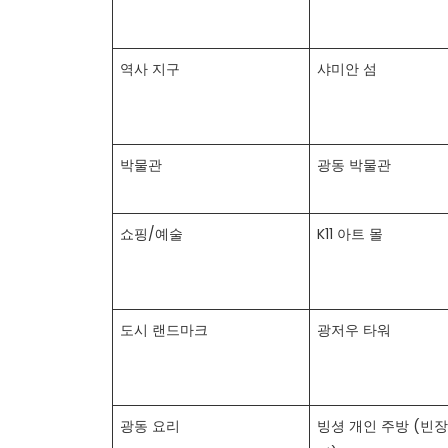
역사 지구
샤미안 섬
박물관
광동 박물관
쇼핑/예술
K11 아트 몰
도시 랜드마크
광저우 타워
광동 요리
빙셩 개인 주방 (빈장