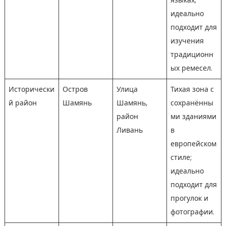
языках;
идеально
подходит для
изучения
традиционн
ых ремесел.
Исторически
Остров
Улица
Тихая зона с
й район
Шамянь
Шамянь,
сохранённы
район
ми зданиями
Ливань
в
европейском
стиле;
идеально
подходит для
прогулок и
фотографии.