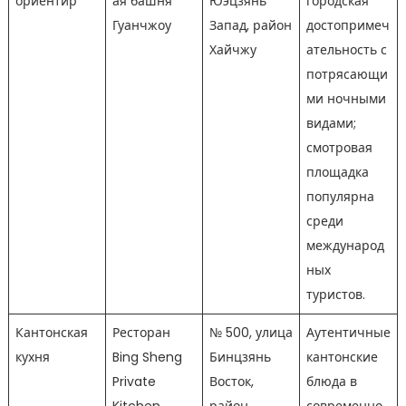
ориентир
ая башня
Юэцзянь
городская
Гуанчжоу
Запад, район
достопримеч
Хайчжу
ательность с
потрясающи
ми ночными
видами;
смотровая
площадка
популярна
среди
международ
ных
туристов.
Кантонская
Ресторан
№ 500, улица
Аутентичные
кухня
Bing Sheng
Бинцзянь
кантонские
Private
Восток,
блюда в