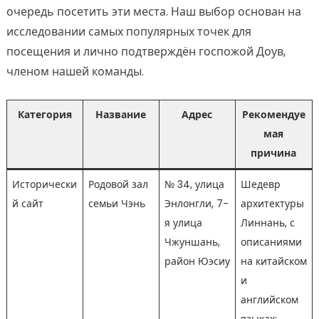
очередь посетить эти места. Наш выбор основан на
исследовании самых популярных точек для
посещения и лично подтверждён госпожой Доув,
членом нашей команды.
Категория
Название
Адрес
Рекомендуе
мая
причина
Исторически
Родовой зал
№ 34, улица
Шедевр
й сайт
семьи Чэнь
Энлонгли, 7-
архитектуры
я улица
Линнань, с
Чжуншань,
описаниями
район Юэсиу
на китайском
и
английском