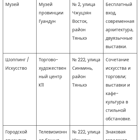
Музей
Музей
№ 2, улица
Бесплатный
провинции
Чжуцзян
вход,
Гуандун
Восток,
современная
район
архитектура,
Тяньхэ
двуязычные
выставки.
Шоппинг /
Торгово-
№ 222, улица
Сочетание
Искусство
художествен
Синминь,
искусства и
ный центр
район
торговли;
K11
Тяньхэ
выставки и
кафе-
культура в
стильной
обстановке.
Городской
Телевизионн
№ 222, улица
Знаковая