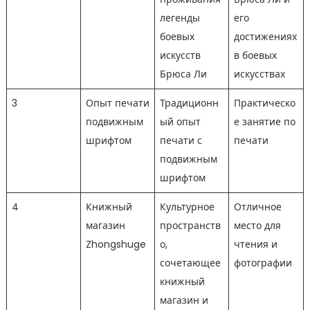
легенды
его
боевых
достижениях
искусств
в боевых
Брюса Ли
искусствах
3
Опыт печати
Традиционн
Практическо
подвижным
ый опыт
е занятие по
шрифтом
печати с
печати
подвижным
шрифтом
4
Книжный
Культурное
Отличное
магазин
пространств
место для
Zhongshuge
о,
чтения и
сочетающее
фотографии
книжный
магазин и