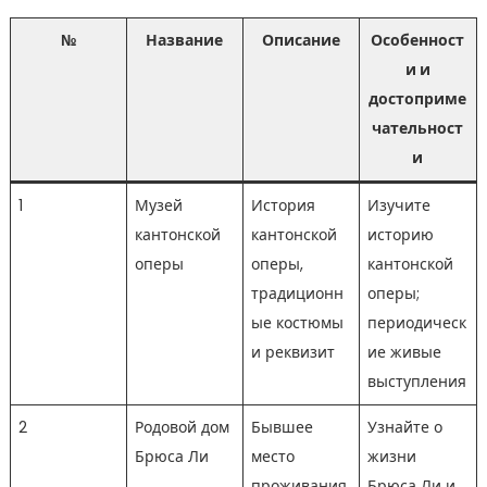
№
Название
Описание
Особенност
и и
достоприме
чательност
и
1
Музей
История
Изучите
кантонской
кантонской
историю
оперы
оперы,
кантонской
традиционн
оперы;
ые костюмы
периодическ
и реквизит
ие живые
выступления
2
Родовой дом
Бывшее
Узнайте о
Брюса Ли
место
жизни
проживания
Брюса Ли и