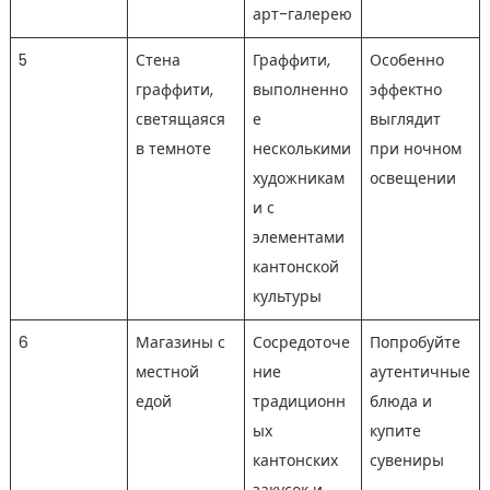
арт-галерею
5
Стена
Граффити,
Особенно
граффити,
выполненно
эффектно
светящаяся
е
выглядит
в темноте
несколькими
при ночном
художникам
освещении
и с
элементами
кантонской
культуры
6
Магазины с
Сосредоточе
Попробуйте
местной
ние
аутентичные
едой
традиционн
блюда и
ых
купите
кантонских
сувениры