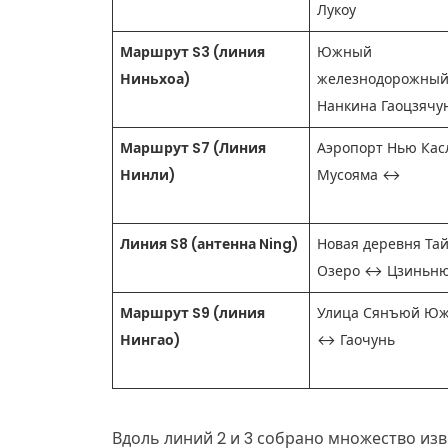
Лукоу
Маршрут S3 (линия
Южный
Ниньхоа)
железнодорожный
Нанкина Гаоцзяч
Маршрут S7 (Линия
Аэропорт Нью Кас
Нинли)
Мусояма ↔
Линия S8 (антенна Ning)
Новая деревня Та
Озеро ↔ Цзиньн
Маршрут S9 (линия
Улица Сянъюй Ю
Нингао)
↔ Гаочунь
Вдоль линий 2 и 3 собрано множество изв