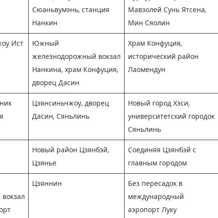
Сюаньвумэнь, станция
Мавзолей Сунь Ятсена,
Нанкин
Мин Сяолин
оу Ист
Южный
Храм Конфуция,
железнодорожный вокзал
исторический район
Нанкина, храм Конфуция,
Лаомендун
дворец Дасин
ник
Цзянсиньчжоу, дворец
Новый город Хэси,
я
Дасин, Сяньлинь
университетский городок
Сяньлинь
Новый район Цзянбэй,
Соединяя Цзянбэй с
Цзянье
главным городом
Цзяннин
Без пересадок в
 вокзал
международный
орт
аэропорт Луку