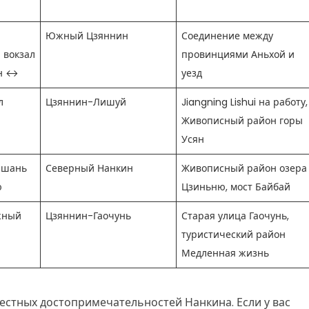
Южный Цзяннин
Соединение между
 вокзал
провинциями Аньхой и
ун ↔
уезд
л
Цзяннин-Лишуй
Jiangning Lishui на работу,
Живописный район горы
Усян
йшань
Северный Нанкин
Живописный район озера
ю
Цзиньню, мост Байбай
жный
Цзяннин-Гаочунь
Старая улица Гаочунь,
туристический район
Медленная жизнь
естных достопримечательностей Нанкина. Если у вас