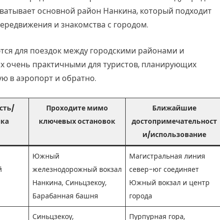
охватывает основной район Нанкина, который подходит
ередвижения и знакомства с городом.
ся для поездок между городскими районами и
их очень практичными для туристов, планирующих
ю в аэропорт и обратно.
сть/
Проходите мимо
Ближайшие
чка
ключевых остановок
достопримечательност
и/использование
Южный
Магистральная линия
й
железнодорожный вокзал
север-юг соединяет
Нанкина, Синьцзекоу,
Южный вокзал и центр
Барабанная башня
города
Синьцзекоу,
Пурпурная гора,