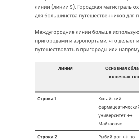
линии (линии S). Городская магистраль 
для большинства путешественников для п
Междугородние линии больше используют
пригородами и аэропортами, что делает 
путешествовать в пригороды или напряму
линия
Основная обла
конечная то
Строка 1
Китайский
фармацевтически
университет ↔
Майгаоцяо
Строка 2
Рыбий рот ↔ по