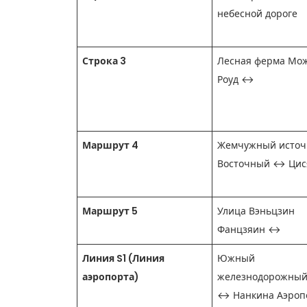
небесной дороге
Строка 3
Лесная ферма Мож
Роуд ↔
Маршрут 4
Жемчужный источ
Восточный ↔ Цис
Маршрут 5
Улица Вэньцзин
Фанцзяин ↔
Линия S1 (Линия
Южный
аэропорта)
железнодорожный
↔ Нанкина Аэроп