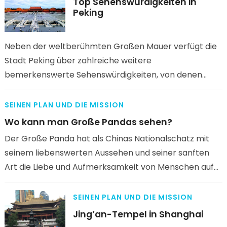
Top Sehenswürdigkeiten in
Peking
Neben der weltberühmten Großen Mauer verfügt die
Stadt Peking über zahlreiche weitere
bemerkenswerte Sehenswürdigkeiten, von denen
einige im Internet nur selten erwähnt werden. Dieser
Artikel bietet eine umfassende Einführung…
SEINEN PLAN UND DIE MISSION
Wo kann man Große Pandas sehen?
Der Große Panda hat als Chinas Nationalschatz mit
seinem liebenswerten Aussehen und seiner sanften
Art die Liebe und Aufmerksamkeit von Menschen auf
der ganzen Welt gewonnen. Nach…
SEINEN PLAN UND DIE MISSION
Jing’an-Tempel in Shanghai