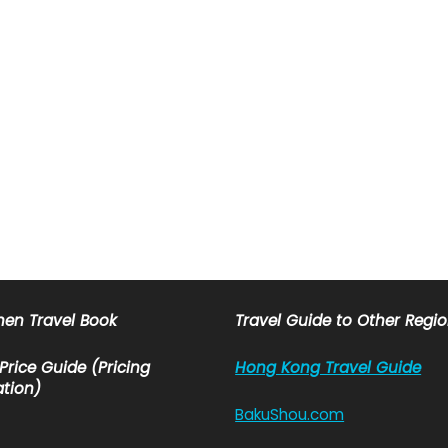
en Travel Book
Travel Guide to Other Regi
 Price Guide (Pricing
Hong Kong Travel Guide
tion)
BakuShou.com