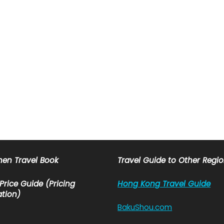
en Travel Book
Travel Guide to Other Regi
 Price Guide (Pricing
Hong Kong Travel Guide
tion)
BakuShou.com