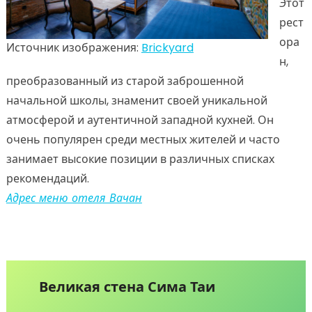
Этот
рест
ора
Источник изображения:
Brickyard
н,
преобразованный из старой заброшенной
начальной школы, знаменит своей уникальной
атмосферой и аутентичной западной кухней. Он
очень популярен среди местных жителей и часто
занимает высокие позиции в различных списках
рекомендаций.
Адрес меню отеля Вачан
Великая стена Сима Таи