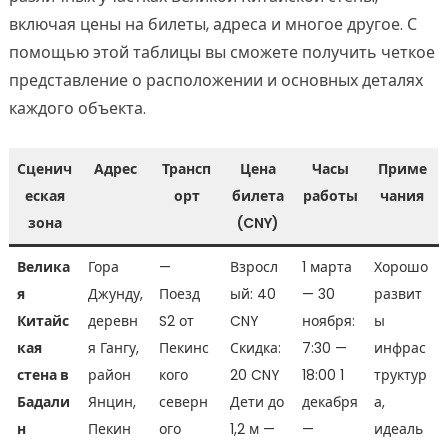
включая цены на билеты, адреса и многое другое. С
помощью этой таблицы вы сможете получить четкое
представление о расположении и основных деталях
каждого объекта.
Сценич
Адрес
Трансп
Цена
Часы
Приме
еская
орт
билета
работы
чания
зона
(CNY)
Велика
Гора
—
Взросл
1 марта
Хорошо
я
Джунду,
Поезд
ый: 40
— 30
развит
Китайс
деревн
S2 от
CNY
ноября:
ы
кая
я Гангу,
Пекинс
Скидка:
7:30 —
инфрас
стена в
район
кого
20 CNY
18:00 1
труктур
Бадали
Янцин,
северн
Дети до
декабря
а,
н
Пекин
ого
1,2 м —
—
идеаль