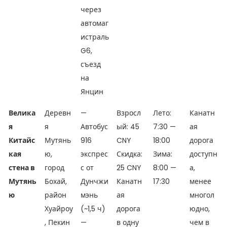
через
автомаг
истраль
G6,
съезд
на
Янцин
Велика
Деревн
—
Взросл
Лето:
Канатн
я
я
Автобус
ый: 45
7:30 —
ая
Китайс
Мутянь
916
CNY
18:00
дорога
кая
ю,
экспрес
Скидка:
Зима:
доступн
стена в
город
с от
25 CNY
8:00 —
а,
Мутянь
Бохай,
Дунчжи
Канатн
17:30
менее
ю
район
мэнь
ая
многол
Хуайроу
(~1,5 ч)
дорога
юдно,
, Пекин
—
в одну
чем в