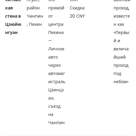
кая
район
прямой
Скидка:
проход,
стена в
Чанпин
от
20 CNY
известе
Цзюйю
, Пекин
центра
н как
нгуан
Пекина
«Первы
—
й и
Личное
велича
авто
йший
через
проход
автомаг
под
истраль
небом»
Цзинцз
ан,
съезд
на
Чанпин