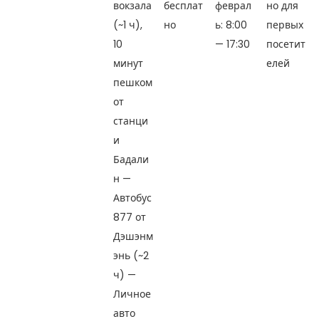
вокзала
бесплат
феврал
но для
(~1 ч),
но
ь: 8:00
первых
10
— 17:30
посетит
минут
елей
пешком
от
станци
и
Бадали
н —
Автобус
877 от
Дэшэнм
энь (~2
ч) —
Личное
авто