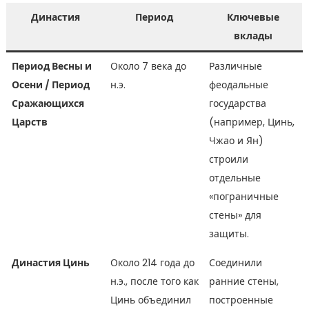
Династия
Период
Ключевые
вклады
Период Весны и
Около 7 века до
Различные
Осени / Период
н.э.
феодальные
Сражающихся
государства
Царств
(например, Цинь,
Чжао и Ян)
строили
отдельные
«пограничные
стены» для
защиты.
Династия Цинь
Около 214 года до
Соединили
н.э., после того как
ранние стены,
Цинь объединил
построенные