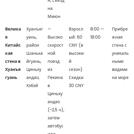
н, съезд
на
Миюн
Велика
Хуанъяг
—
Взросл
8:00 —
Прибре
я
уань,
Высоко
ый: 60
18:00
жная
Китайс
район
скорост
CNY (в
стена с
кая
Шаньха
ной
высоки
уникаль
стена в
йгуань,
поезд
й
ными
Хуанъя
Циньху
из
сезон)
видами
гуань
андао,
Пекина
Скидка:
на море
Хэбэй
в
30 CNY
Циньху
андао
(~2,5 ч),
затем
автобус