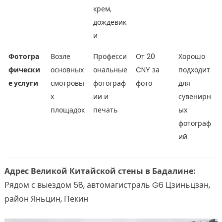
крем,
дождевик
и
Фотогра
Возле
Професси
От 20
Хорошо
фически
основных
ональные
CNY за
подходит
е услуги
смотровы
фотограф
фото
для
х
ии и
сувенирн
площадок
печать
ых
фотограф
ий
Адрес Великой Китайской стены в Бадалине:
Рядом с выездом 58, автомагистраль G6 Цзиньцзан,
район Яньцин, Пекин