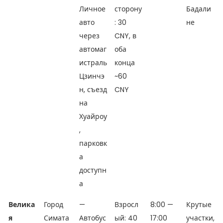
Личное
сторону
Бадали
авто
: 30
не
через
CNY, в
автомаг
оба
истраль
конца
Цзинчэ
~60
н, съезд
CNY
на
Хуайроу
,
парковк
а
доступн
а
Велика
Город
—
Взросл
8:00 —
Крутые
я
Симата
Автобус
ый: 40
17:00
участки,