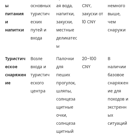
ы
основных
ая вода,
CNY,
немного
питания
туристич
напитки,
закуски от
выше,
и
еских
закуски,
10 CNY
чем
напитки
путей и
местные
снаружи
входа
деликатес
ы
Туристич
Возле
Палочки
20–100
В
еское
входа и
для
CNY
наличии
снаряжен
туристич
пеших
базовое
ие
еского
прогулок,
снаряжен
центра
шляпы,
ие для
солнцеза
походов и
щитные
экстренн
очки,
ых
солнцеза
ситуаций
щитный