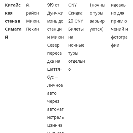
Китайс
й,
919 от
CNY
(ночны
идеаль
кая
район
Дунчжи
Скидка:
е туры
но для
стена в
Миюн,
мэнь до
20 CNY
варьир
приклю
Симата
Пекин
станци
Билеты
уются)
чений и
й
и Миюн
на
фотогра
Север,
ночные
фии
переса
туры
дка на
отдельн
шаттл-
о
бус —
Личное
авто
через
автомаг
истраль
Цзинчэ