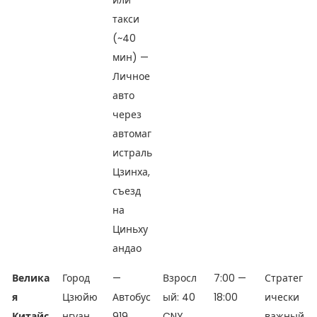
или
такси
(~40
мин) —
Личное
авто
через
автомаг
истраль
Цзинха,
съезд
на
Циньху
андао
Велика
Город
—
Взросл
7:00 —
Стратег
я
Цзюйю
Автобус
ый: 40
18:00
ически
Китайс
нгуан,
919
CNY
важный