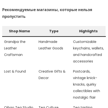
Рекомендуемые магазины, которые нельзя
пропустить
Shop Name
Type
Highlights
Grandpa the
Handmade
Customizable
Leather
Leather Goods
keychains, wallets,
Craftsman
and handcrafted
accessories
Lost & Found
Creative Gifts &
Postcards,
Decor
vintage knick-
knacks, quirky
collectibles with
nostalgic flair
Qibao Tea Studio
Tea Culture
Tea tasting,