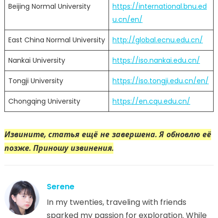
Beijing Normal University
https://international.bnu.ed
u.cn/en/
East China Normal University
http://global.ecnu.edu.cn/
Nankai University
https://iso.nankai.edu.cn/
Tongji University
https://iso.tongji.edu.cn/en/
Chongqing University
https://en.cqu.edu.cn/
Извините, статья ещё не завершена. Я обновлю её
позже. Приношу извинения.
Serene
In my twenties, traveling with friends
sparked my passion for exploration. While