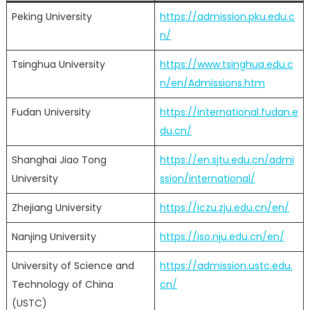
Peking University
https://admission.pku.edu.c
n/
Tsinghua University
https://www.tsinghua.edu.c
n/en/Admissions.htm
Fudan University
https://international.fudan.e
du.cn/
Shanghai Jiao Tong
https://en.sjtu.edu.cn/admi
University
ssion/international/
Zhejiang University
https://iczu.zju.edu.cn/en/
Nanjing University
https://iso.nju.edu.cn/en/
University of Science and
https://admission.ustc.edu.
Technology of China
cn/
(USTC)