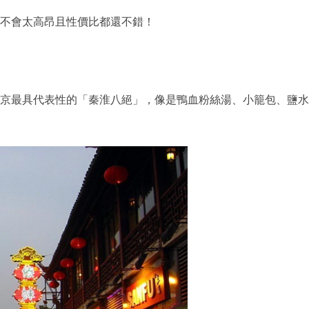
不會太高昂且性價比都還不錯！
京最具代表性的「秦淮八絕」，像是鴨血粉絲湯、小籠包、鹽水