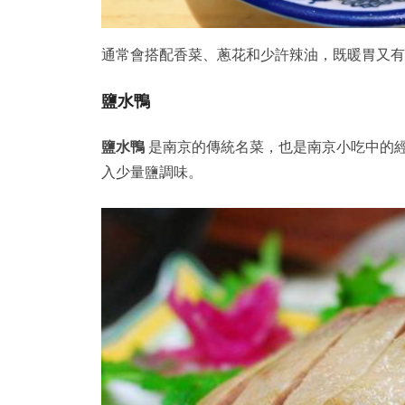
通常會搭配香菜、蔥花和少許辣油，既暖胃又有
鹽水鴨
鹽水鴨
是南京的傳統名菜，也是南京小吃中的
入少量鹽調味。