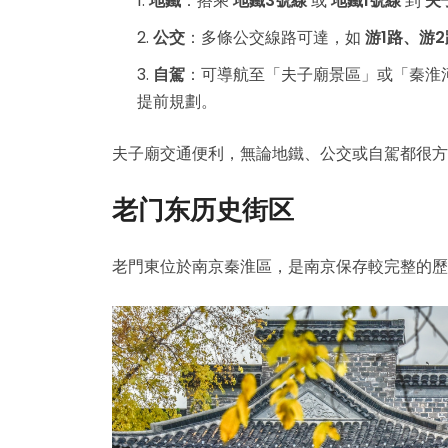
地鐵
：搭乘
地鐵3號線
或
地鐵1號線
到
夫
公交
：多條公交線路可達，如
游1路、游2
自駕
：可導航至「夫子廟景區」或「秦淮
提前規劃。
夫子廟交通便利，無論地鐵、公交或自駕都很方
老门东历史街区
老門東位於南京秦淮區，是南京保存較完整的歷