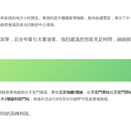
築和多樣的地方小吃聞名。東側則是中國國家博物館，館內收藏豐富，展示了中
的政府會議及政治活動的中心場地。
深厚，且全年吸引大量遊客。強烈建議您預留充足時間，細細探
輕鬆搭乘地鐵前往天安門廣場。乘坐
北京地鐵1號線
，在
天安門東站
或
天安門西
搭乘
2號線到
前門站
，然後向北步行約5至10分鐘即可抵達廣場南端。
6:00的高峰時段。