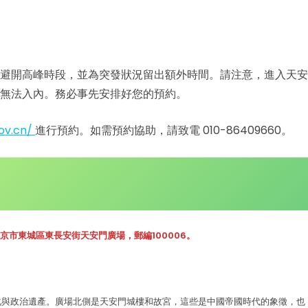
避開高峰時段，並為突發狀況留出額外時間。請注意，進入天安
無法入內。務必事先安排好您的預約。
gov.cn/
進行預約。如需預約協助，請致電 010-86409660。
京市東城區東長安街天安門廣場，郵編100006。
化與政治遺產。廣場北側是天安門城樓和故宮，這些是中國帝國時代的象徵，也