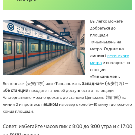
Вы легко можете
добраться до
площади
Тяньаньмэнь на
метро.
Сядьте на
линию 1
пекинского
метро
и выходите на
станции
«
Тяньаньмэн
ь
Восточная» (天安门东) или «Тяньаньмэнь
Западная» (天安门西
) —
о
бе станции
находятся в пешей доступности от площади.
Альтернативно можно доехать до станции Цяньмэнь (前门站) на
линии 2 и пройтись п
ешком
на север около 5–10 минут до южного
конца площади.
Совет: избегайте часов пик с 8:00 до 9:00 утра и с 17:00
до 18:00 вечера.