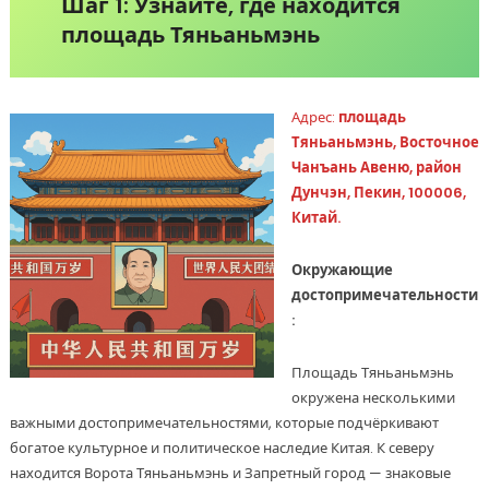
Шаг 1: Узнайте, где находится
площадь Тяньаньмэнь
Адрес:
площадь
Тяньаньмэнь, Восточное
Чанъань Авеню, район
Дунчэн, Пекин, 100006,
Китай.
Окружающие
достопримечательности
:
Площадь Тяньаньмэнь
окружена несколькими
важными достопримечательностями, которые подчёркивают
богатое культурное и политическое наследие Китая. К северу
находится Ворота Тяньаньмэнь и Запретный город — знаковые