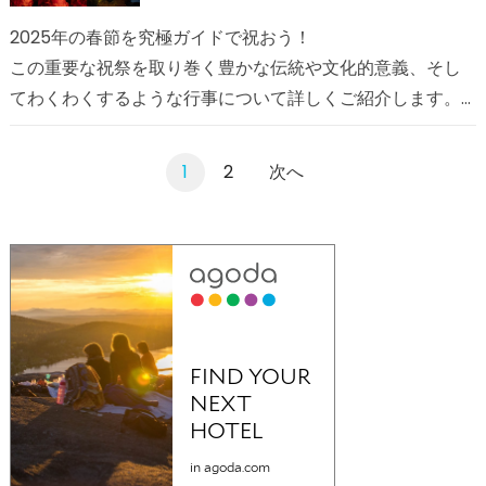
2025年の春節を究極ガイドで祝おう！
この重要な祝祭を取り巻く豊かな伝統や文化的意義、そし
てわくわくするような行事について詳しくご紹介します。
主要な日付や風習を学び、春節のお祝いを最大限に楽しむ
方法を知りましょう。
投
1
2
次へ
稿
の
ペ
ー
ジ
送
り