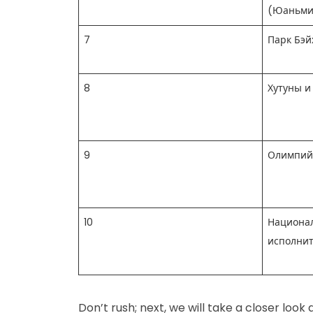
(Юаньми
7
Парк Бэй
8
Хутуны и
9
Олимпий
10
Национа
исполнит
Don’t rush; next, we will take a closer loo