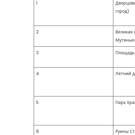
1
Дворцов
город)
2
Великая 
Мутянью
3
Площадь
4
Летний 
5
Парк Хра
6
Руины Ст