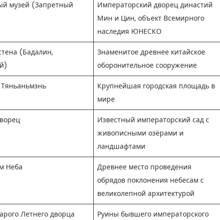
ый музей (Запретный
Императорский дворец династий
Мин и Цин, объект Всемирного
наследия ЮНЕСКО
стена (Бадалин,
Знаменитое древнее китайское
й)
оборонительное сооружение
 Тяньаньмэнь
Крупнейшая городская площадь в
мире
дворец
Известный императорский сад с
живописными озёрами и
ландшафтами
м Неба
Древнее место проведения
обрядов поклонения небесам с
великолепной архитектурой
арого Летнего дворца
Руины бывшего императорского