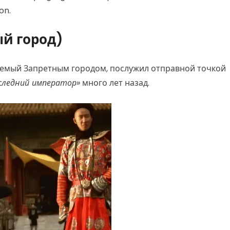
on.
ый город)
уемый Запретным городом, послужил отправной точкой
следний император»
много лет назад.