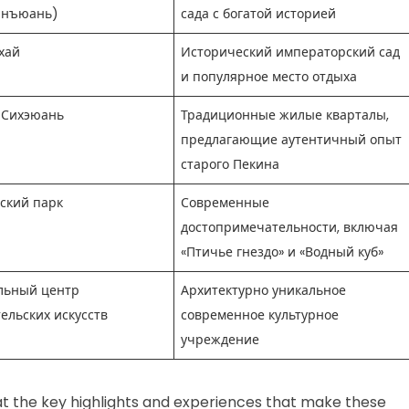
нъюань)
сада с богатой историей
хай
Исторический императорский сад
и популярное место отдыха
 Сихэюань
Традиционные жилые кварталы,
предлагающие аутентичный опыт
старого Пекина
ский парк
Современные
достопримечательности, включая
«Птичье гнездо» и «Водный куб»
льный центр
Архитектурно уникальное
ельских искусств
современное культурное
учреждение
k at the key highlights and experiences that make these